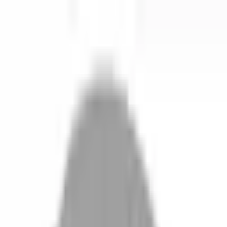
開始搜尋
登入／註冊
切換語言