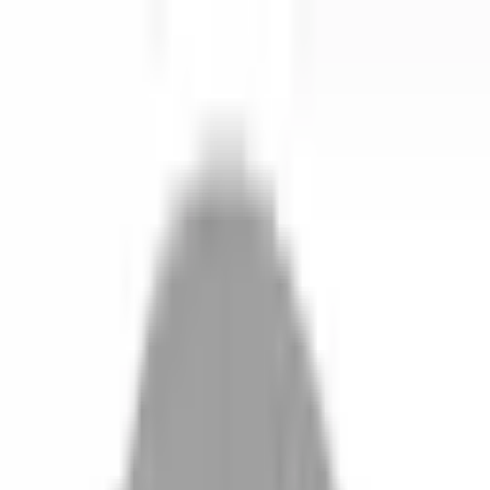
開始搜尋
登入／註冊
切換語言