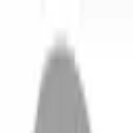
開始搜尋
登入／註冊
切換語言