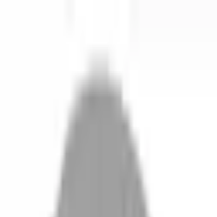
開始搜尋
登入／註冊
切換語言