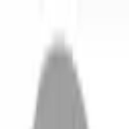
開始搜尋
登入／註冊
切換語言