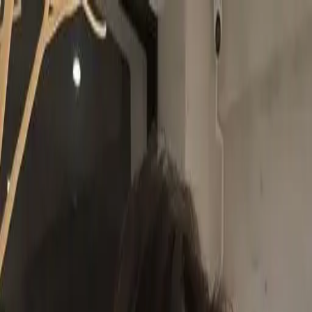
開始搜尋
登入／註冊
切換語言