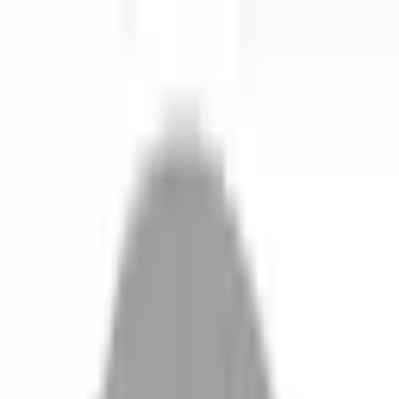
開始搜尋
登入／註冊
切換語言