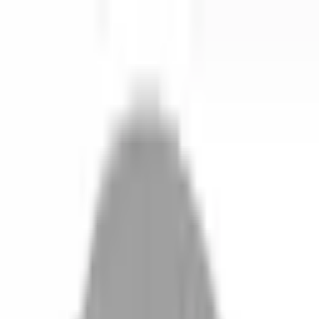
開始搜尋
登入／註冊
切換語言