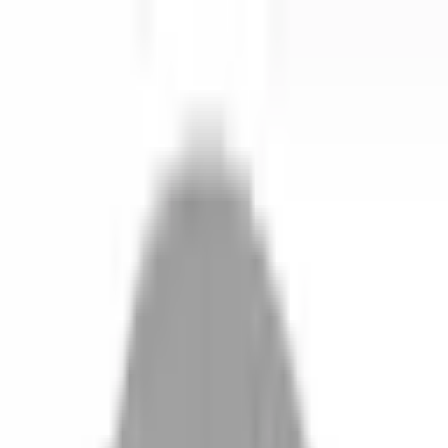
開始搜尋
登入／註冊
切換語言