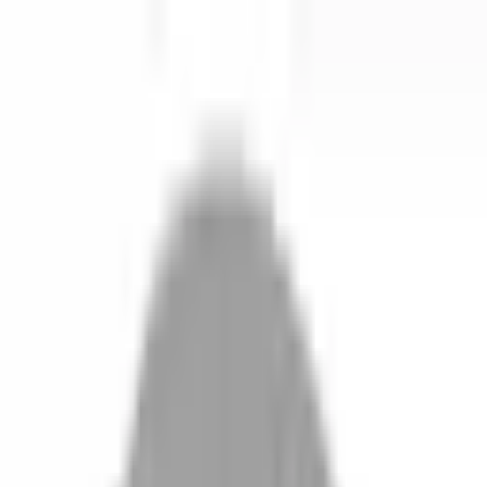
開始搜尋
登入／註冊
切換語言