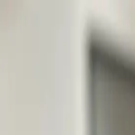
開始搜尋
登入／註冊
切換語言