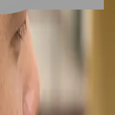
髮型實拍及上抓紋理頭髮型設計師、髮廊推薦。快來收藏髮型靈