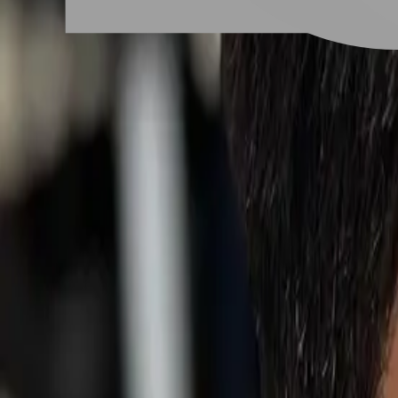
# 上抓紋理頭
#
上抓紋理頭
2 篇作品
頭頂髮長約3~5公分，視覺上整體的髮長較短，並以造型品
感、分享喜愛的髮型作品，找到適合你的髮型設計師吧！
#
男士飛機頭
#
短飛機頭
#
男生紋理剪裁
#
男生韓系紋理燙