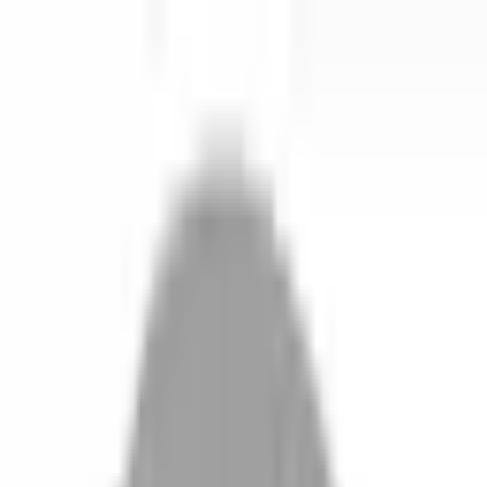
開始搜尋
登入／註冊
切換語言