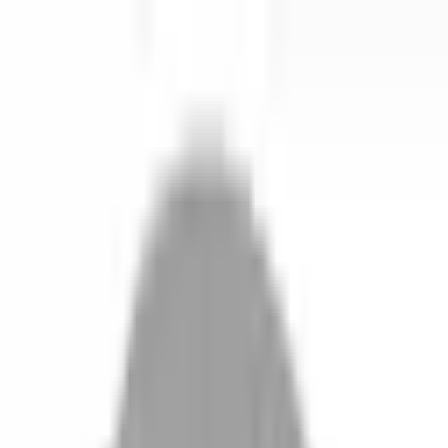
開始搜尋
登入／註冊
切換語言