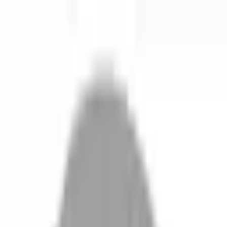
開始搜尋
登入／註冊
切換語言