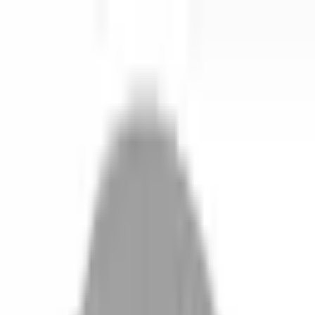
開始搜尋
登入／註冊
切換語言