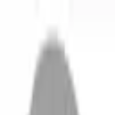
開始搜尋
登入／註冊
切換語言