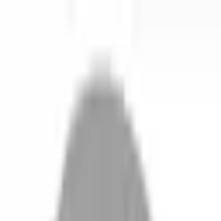
開始搜尋
登入／註冊
切換語言