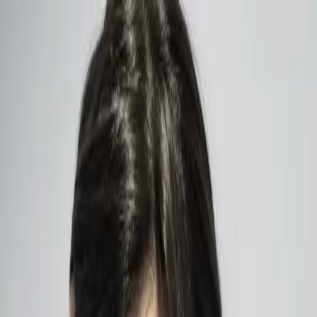
開始搜尋
登入／註冊
切換語言