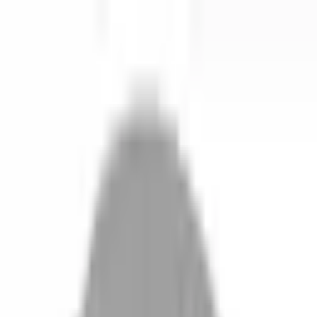
開始搜尋
登入／註冊
切換語言