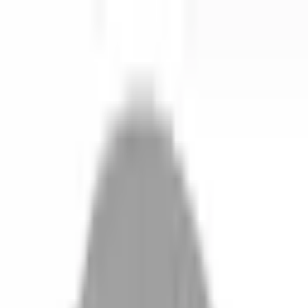
開始搜尋
登入／註冊
切換語言