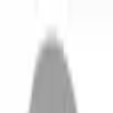
開始搜尋
登入／註冊
切換語言