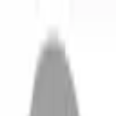
開始搜尋
登入／註冊
切換語言