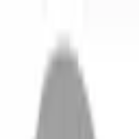
開始搜尋
登入／註冊
切換語言