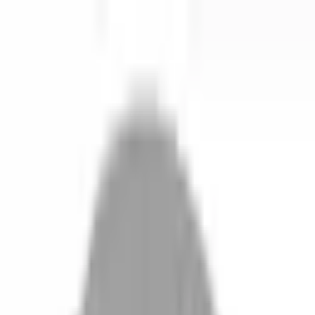
開始搜尋
登入／註冊
切換語言