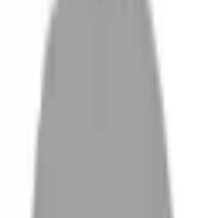
設計師加入
找髮型