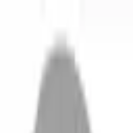
開始搜尋
登入／註冊
切換語言