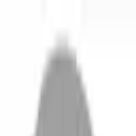
開始搜尋
登入／註冊
切換語言