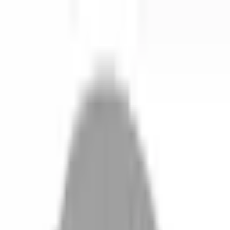
開始搜尋
登入／註冊
切換語言