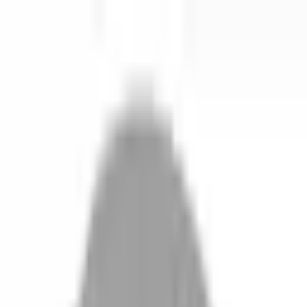
開始搜尋
登入／註冊
切換語言