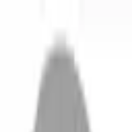
開始搜尋
登入／註冊
切換語言