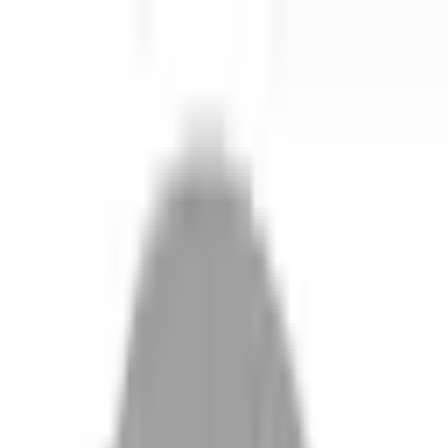
開始搜尋
登入／註冊
切換語言