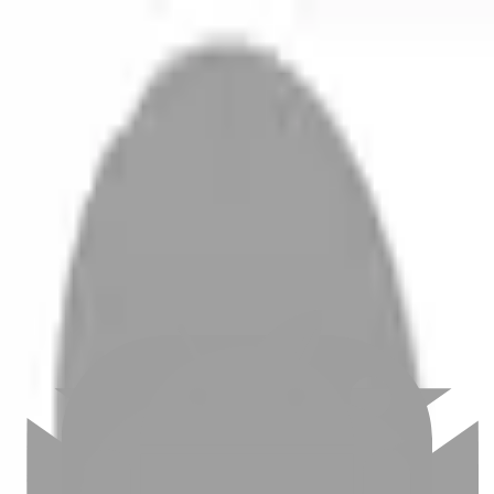
開始搜尋
登入／註冊
切換語言