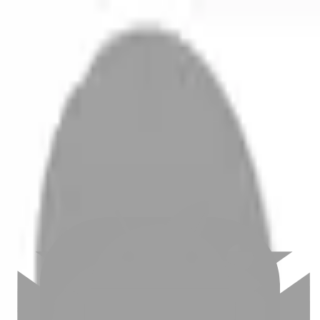
開始搜尋
登入／註冊
切換語言