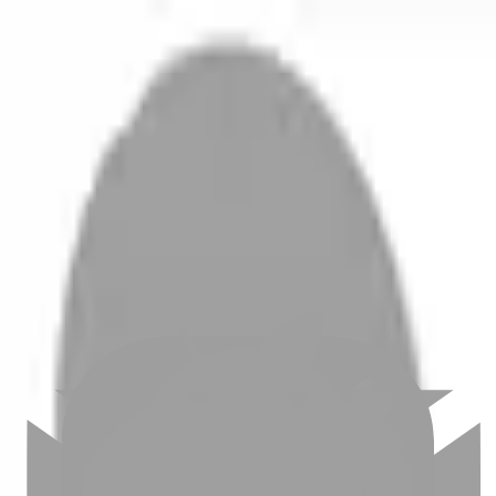
開始搜尋
登入／註冊
切換語言