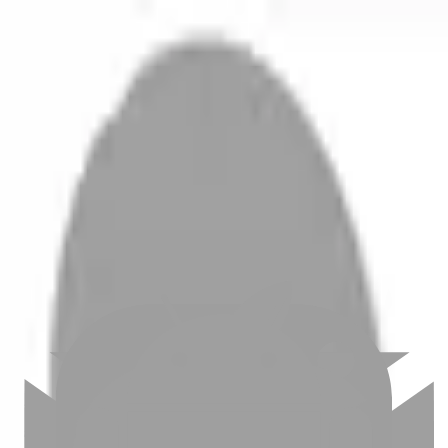
開始搜尋
登入／註冊
切換語言