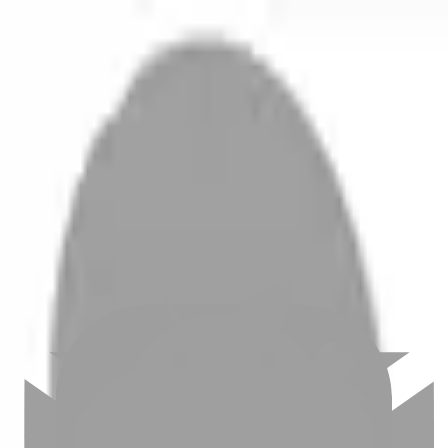
開始搜尋
登入／註冊
切換語言