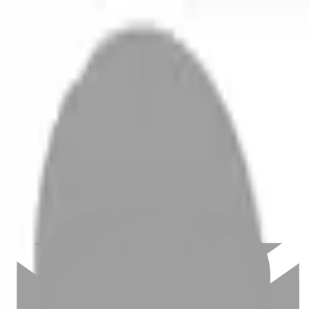
開始搜尋
登入／註冊
切換語言