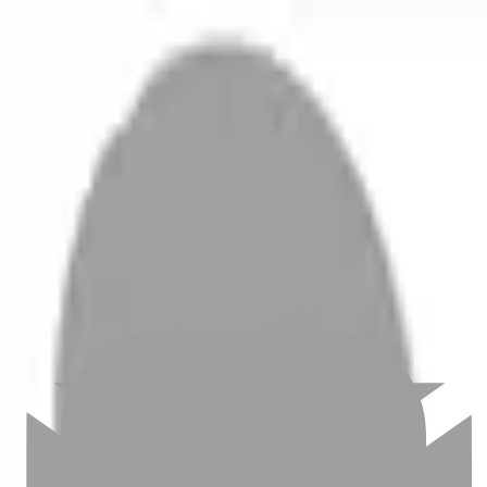
開始搜尋
登入／註冊
切換語言