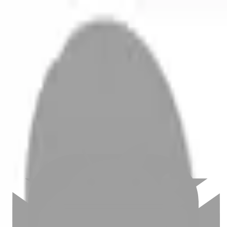
開始搜尋
登入／註冊
切換語言