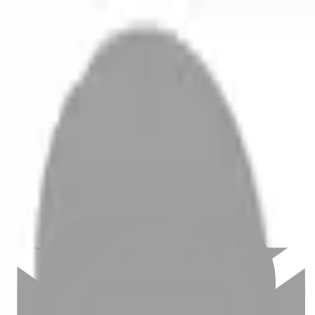
開始搜尋
登入／註冊
切換語言