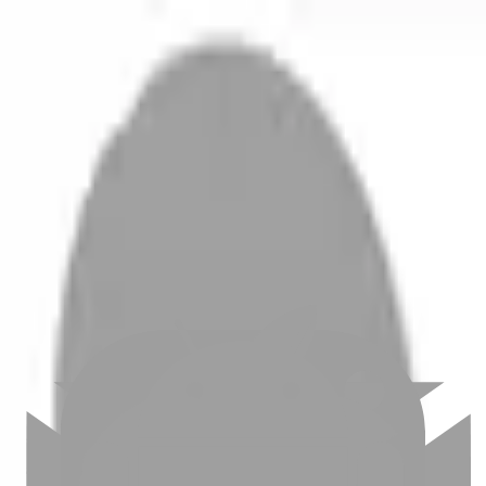
開始搜尋
登入／註冊
切換語言