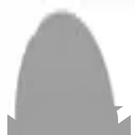
開始搜尋
登入／註冊
切換語言