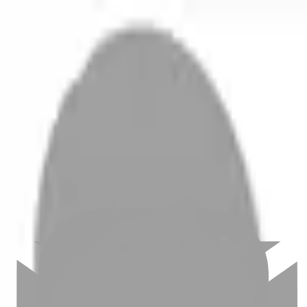
開始搜尋
登入／註冊
切換語言