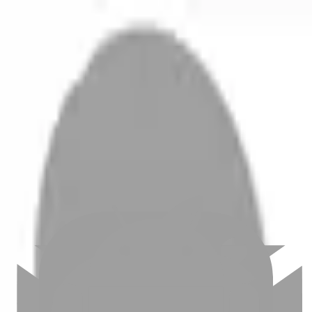
開始搜尋
登入／註冊
切換語言