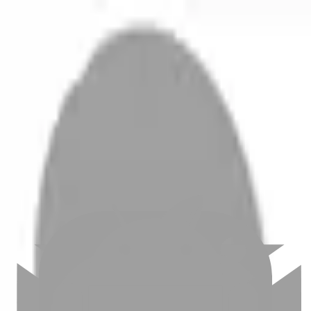
開始搜尋
登入／註冊
切換語言