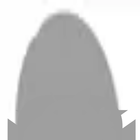
開始搜尋
登入／註冊
切換語言