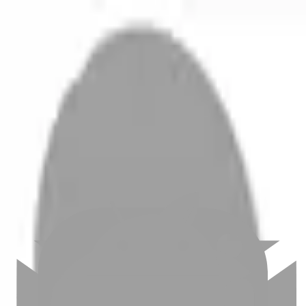
開始搜尋
登入／註冊
切換語言