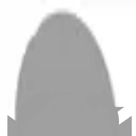
開始搜尋
登入／註冊
切換語言