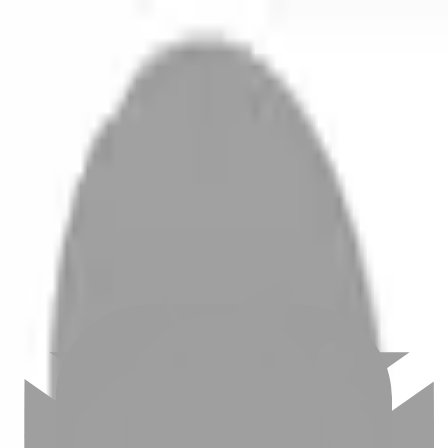
開始搜尋
登入／註冊
切換語言