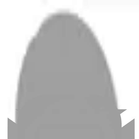
開始搜尋
登入／註冊
切換語言