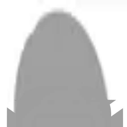
開始搜尋
登入／註冊
切換語言